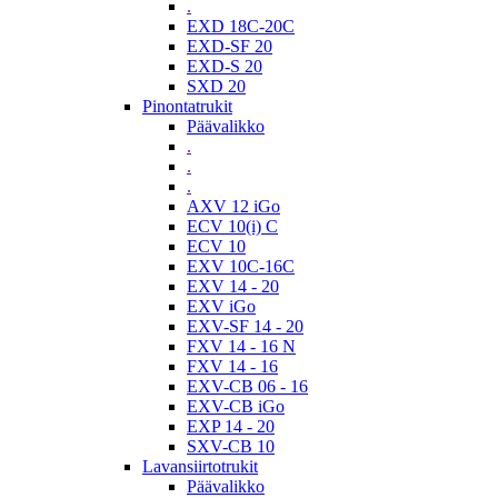
.
EXD 18C-20C
EXD-SF 20
EXD-S 20
SXD 20
Pinontatrukit
Päävalikko
.
.
.
AXV 12 iGo
ECV 10(i) C
ECV 10
EXV 10C-16C
EXV 14 - 20
EXV iGo
EXV-SF 14 - 20
FXV 14 - 16 N
FXV 14 - 16
EXV-CB 06 - 16
EXV-CB iGo
EXP 14 - 20
SXV-CB 10
Lavansiirtotrukit
Päävalikko