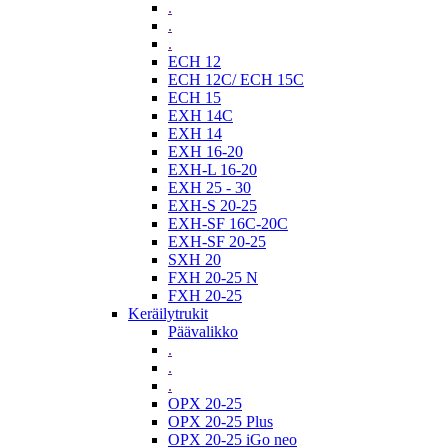
.
.
.
ECH 12
ECH 12C/ ECH 15C
ECH 15
EXH 14C
EXH 14
EXH 16-20
EXH-L 16-20
EXH 25 - 30
EXH-S 20-25
EXH-SF 16C-20C
EXH-SF 20-25
SXH 20
FXH 20-25 N
FXH 20-25
Keräilytrukit
Päävalikko
.
.
.
OPX 20-25
OPX 20-25 Plus
OPX 20-25 iGo neo