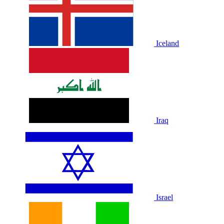
Iceland
Iraq
Israel