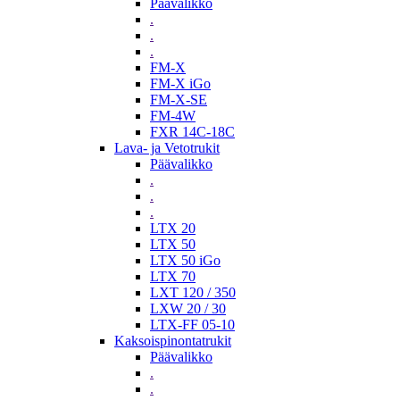
Päävalikko
.
.
.
FM-X
FM-X iGo
FM-X-SE
FM-4W
FXR 14C-18C
Lava- ja Vetotrukit
Päävalikko
.
.
.
LTX 20
LTX 50
LTX 50 iGo
LTX 70
LXT 120 / 350
LXW 20 / 30
LTX-FF 05-10
Kaksoispinontatrukit
Päävalikko
.
.