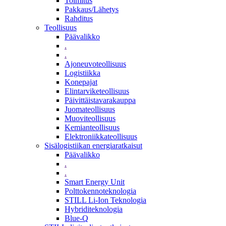
Toimitus
Pakkaus/Lähetys
Rahditus
Teollisuus
Päävalikko
.
.
Ajoneuvoteollisuus
Logistiikka
Konepajat
Elintarviketeollisuus
Päivittäistavarakauppa
Juomateollisuus
Muoviteollisuus
Kemianteollisuus
Elektroniikkateollisuus
Sisälogistiikan energiaratkaisut
Päävalikko
.
.
Smart Energy Unit
Polttokennoteknologia
STILL Li-Ion Teknologia
Hybriditeknologia
Blue-Q