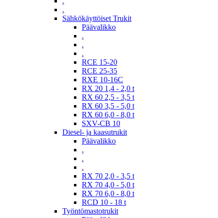
.
.
Sähkökäyttöiset Trukit
Päävalikko
.
.
.
RCE 15-20
RCE 25-35
RXE 10-16C
RX 20 1,4 - 2,0 t
RX 60 2,5 - 3,5 t
RX 60 3,5 - 5,0 t
RX 60 6,0 - 8,0 t
SXV-CB 10
Diesel- ja kaasutrukit
Päävalikko
.
.
.
RX 70 2,0 - 3,5 t
RX 70 4,0 - 5,0 t
RX 70 6,0 - 8,0 t
RCD 10 - 18 t
Työntömastotrukit