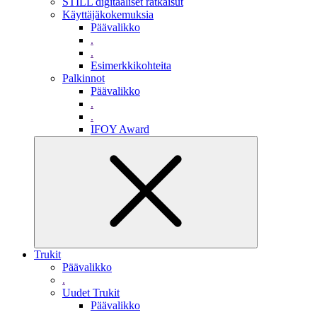
STILL digitaaliset ratkaisut
Käyttäjäkokemuksia
Päävalikko
.
.
Esimerkkikohteita
Palkinnot
Päävalikko
.
.
IFOY Award
Trukit
Päävalikko
.
Uudet Trukit
Päävalikko