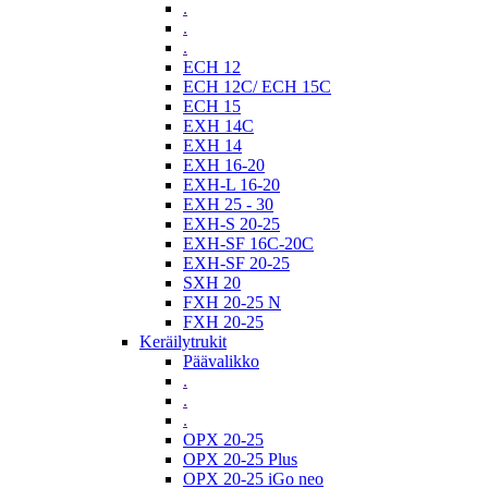
.
.
.
ECH 12
ECH 12C/ ECH 15C
ECH 15
EXH 14C
EXH 14
EXH 16-20
EXH-L 16-20
EXH 25 - 30
EXH-S 20-25
EXH-SF 16C-20C
EXH-SF 20-25
SXH 20
FXH 20-25 N
FXH 20-25
Keräilytrukit
Päävalikko
.
.
.
OPX 20-25
OPX 20-25 Plus
OPX 20-25 iGo neo