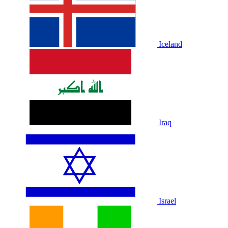
Iceland
Iraq
Israel