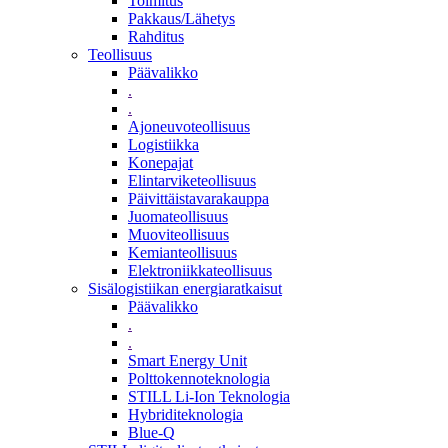
Toimitus
Pakkaus/Lähetys
Rahditus
Teollisuus
Päävalikko
.
.
Ajoneuvoteollisuus
Logistiikka
Konepajat
Elintarviketeollisuus
Päivittäistavarakauppa
Juomateollisuus
Muoviteollisuus
Kemianteollisuus
Elektroniikkateollisuus
Sisälogistiikan energiaratkaisut
Päävalikko
.
.
Smart Energy Unit
Polttokennoteknologia
STILL Li-Ion Teknologia
Hybriditeknologia
Blue-Q