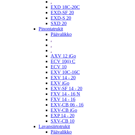
.
EXD 18C-20C
EXD-SF 20
EXD-S 20
SXD 20
Pinontatrukit
Päävalikko
.
.
.
AXV 12 iGo
ECV 10(i) C
ECV 10
EXV 10C-16C
EXV 14 - 20
EXV iGo
EXV-SF 14 - 20
FXV 14 - 16 N
FXV 14 - 16
EXV-CB 06 - 16
EXV-CB iGo
EXP 14 - 20
SXV-CB 10
Lavansiirtotrukit
Päävalikko