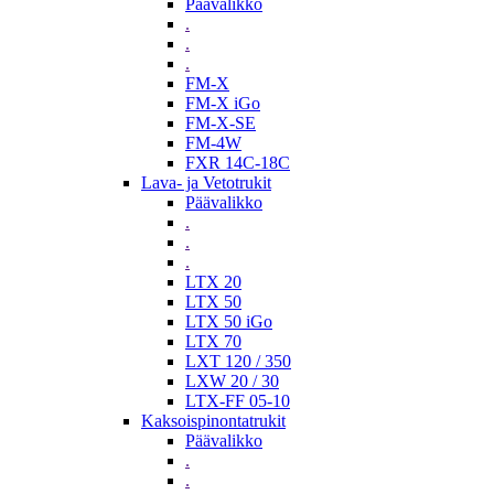
Päävalikko
.
.
.
FM-X
FM-X iGo
FM-X-SE
FM-4W
FXR 14C-18C
Lava- ja Vetotrukit
Päävalikko
.
.
.
LTX 20
LTX 50
LTX 50 iGo
LTX 70
LXT 120 / 350
LXW 20 / 30
LTX-FF 05-10
Kaksoispinontatrukit
Päävalikko
.
.