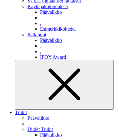
STILL digitaaliset ratkaisut
Käyttäjäkokemuksia
Päävalikko
.
.
Esimerkkikohteita
Palkinnot
Päävalikko
.
.
IFOY Award
Trukit
Päävalikko
.
Uudet Trukit
Päävalikko