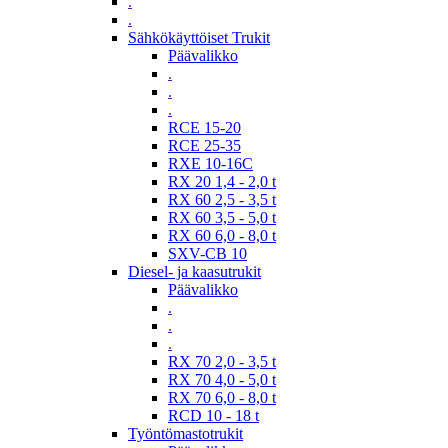
.
.
Sähkökäyttöiset Trukit
Päävalikko
.
.
.
RCE 15-20
RCE 25-35
RXE 10-16C
RX 20 1,4 - 2,0 t
RX 60 2,5 - 3,5 t
RX 60 3,5 - 5,0 t
RX 60 6,0 - 8,0 t
SXV-CB 10
Diesel- ja kaasutrukit
Päävalikko
.
.
.
RX 70 2,0 - 3,5 t
RX 70 4,0 - 5,0 t
RX 70 6,0 - 8,0 t
RCD 10 - 18 t
Työntömastotrukit