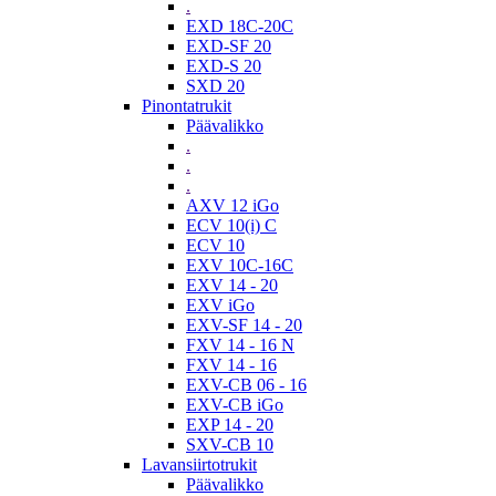
.
EXD 18C-20C
EXD-SF 20
EXD-S 20
SXD 20
Pinontatrukit
Päävalikko
.
.
.
AXV 12 iGo
ECV 10(i) C
ECV 10
EXV 10C-16C
EXV 14 - 20
EXV iGo
EXV-SF 14 - 20
FXV 14 - 16 N
FXV 14 - 16
EXV-CB 06 - 16
EXV-CB iGo
EXP 14 - 20
SXV-CB 10
Lavansiirtotrukit
Päävalikko