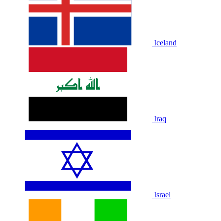
Iceland
Iraq
Israel