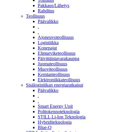
Toimitus
Pakkaus/Lähetys
Rahditus
Teollisuus
Päävalikko
.
.
Ajoneuvoteollisuus
Logistiikka
Konepajat
Elintarviketeollisuus
Päivittäistavarakauppa
Juomateollisuus
Muoviteollisuus
Kemianteollisuus
Elektroniikkateollisuus
Sisälogistiikan energiaratkaisut
Päävalikko
.
.
Smart Energy Unit
Polttokennoteknologia
STILL Li-Ion Teknologia
Hybriditeknologia
Blue-Q