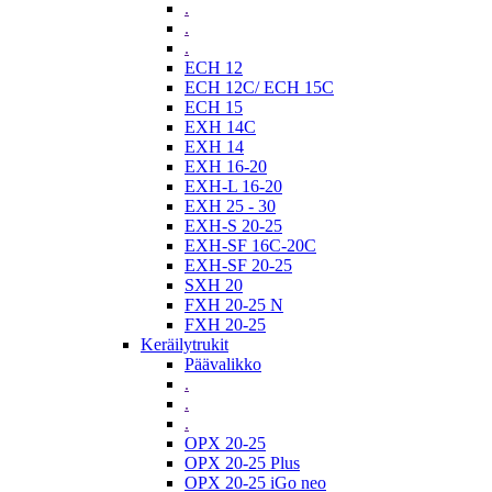
.
.
.
ECH 12
ECH 12C/ ECH 15C
ECH 15
EXH 14C
EXH 14
EXH 16-20
EXH-L 16-20
EXH 25 - 30
EXH-S 20-25
EXH-SF 16C-20C
EXH-SF 20-25
SXH 20
FXH 20-25 N
FXH 20-25
Keräilytrukit
Päävalikko
.
.
.
OPX 20-25
OPX 20-25 Plus
OPX 20-25 iGo neo