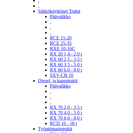
.
.
Sähkökäyttöiset Trukit
Päävalikko
.
.
.
RCE 15-20
RCE 25-35
RXE 10-16C
RX 20 1,4 - 2,0 t
RX 60 2,5 - 3,5 t
RX 60 3,5 - 5,0 t
RX 60 6,0 - 8,0 t
SXV-CB 10
Diesel- ja kaasutrukit
Päävalikko
.
.
.
RX 70 2,0 - 3,5 t
RX 70 4,0 - 5,0 t
RX 70 6,0 - 8,0 t
RCD 10 - 18 t
Työntömastotrukit