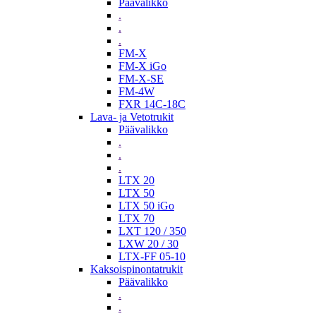
Päävalikko
.
.
.
FM-X
FM-X iGo
FM-X-SE
FM-4W
FXR 14C-18C
Lava- ja Vetotrukit
Päävalikko
.
.
.
LTX 20
LTX 50
LTX 50 iGo
LTX 70
LXT 120 / 350
LXW 20 / 30
LTX-FF 05-10
Kaksoispinontatrukit
Päävalikko
.
.