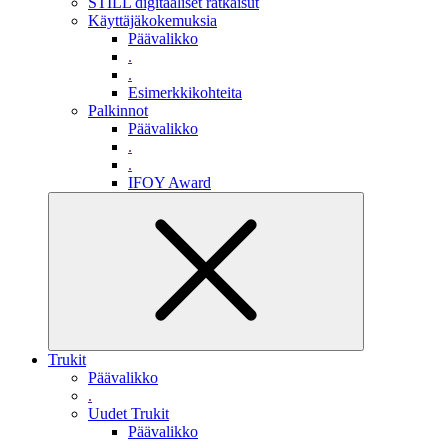
STILL digitaaliset ratkaisut
Käyttäjäkokemuksia
Päävalikko
.
.
Esimerkkikohteita
Palkinnot
Päävalikko
.
.
IFOY Award
Trukit
Päävalikko
.
Uudet Trukit
Päävalikko