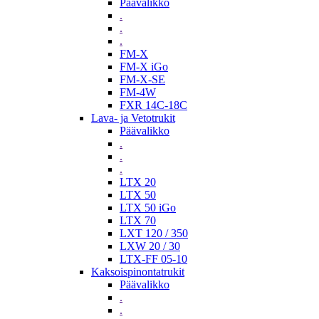
Päävalikko
.
.
.
FM-X
FM-X iGo
FM-X-SE
FM-4W
FXR 14C-18C
Lava- ja Vetotrukit
Päävalikko
.
.
.
LTX 20
LTX 50
LTX 50 iGo
LTX 70
LXT 120 / 350
LXW 20 / 30
LTX-FF 05-10
Kaksoispinontatrukit
Päävalikko
.
.