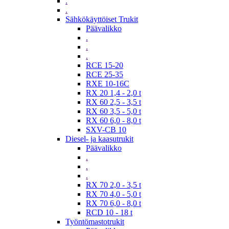
.
.
Sähkökäyttöiset Trukit
Päävalikko
.
.
.
RCE 15-20
RCE 25-35
RXE 10-16C
RX 20 1,4 - 2,0 t
RX 60 2,5 - 3,5 t
RX 60 3,5 - 5,0 t
RX 60 6,0 - 8,0 t
SXV-CB 10
Diesel- ja kaasutrukit
Päävalikko
.
.
.
RX 70 2,0 - 3,5 t
RX 70 4,0 - 5,0 t
RX 70 6,0 - 8,0 t
RCD 10 - 18 t
Työntömastotrukit