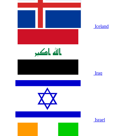
Iceland
Iraq
Israel