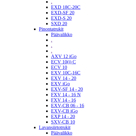
.
EXD 18C-20C
EXD-SF 20
EXD-S 20
SXD 20
Pinontatrukit
Päävalikko
.
.
.
AXV 12 iGo
ECV 10(i) C
ECV 10
EXV 10C-16C
EXV 14 - 20
EXV iGo
EXV-SF 14 - 20
FXV 14 - 16 N
FXV 14 - 16
EXV-CB 06 - 16
EXV-CB iGo
EXP 14 - 20
SXV-CB 10
Lavansiirtotrukit
Päävalikko