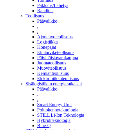
Toimitus
Pakkaus/Lähetys
Rahditus
Teollisuus
Päävalikko
.
.
Ajoneuvoteollisuus
Logistiikka
Konepajat
Elintarviketeollisuus
Päivittäistavarakauppa
Juomateollisuus
Muoviteollisuus
Kemianteollisuus
Elektroniikkateollisuus
Sisälogistiikan energiaratkaisut
Päävalikko
.
.
Smart Energy Unit
Polttokennoteknologia
STILL Li-Ion Teknologia
Hybriditeknologia
Blue-Q