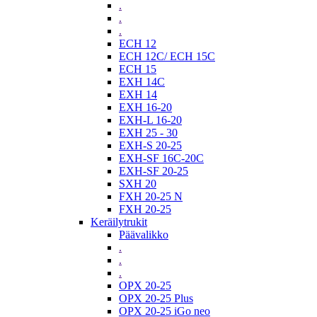
.
.
.
ECH 12
ECH 12C/ ECH 15C
ECH 15
EXH 14C
EXH 14
EXH 16-20
EXH-L 16-20
EXH 25 - 30
EXH-S 20-25
EXH-SF 16C-20C
EXH-SF 20-25
SXH 20
FXH 20-25 N
FXH 20-25
Keräilytrukit
Päävalikko
.
.
.
OPX 20-25
OPX 20-25 Plus
OPX 20-25 iGo neo