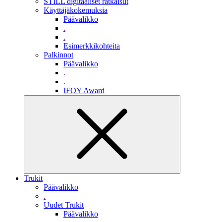
STILL digitaaliset ratkaisut
Käyttäjäkokemuksia
Päävalikko
.
.
Esimerkkikohteita
Palkinnot
Päävalikko
.
.
IFOY Award
Trukit
Päävalikko
.
Uudet Trukit
Päävalikko