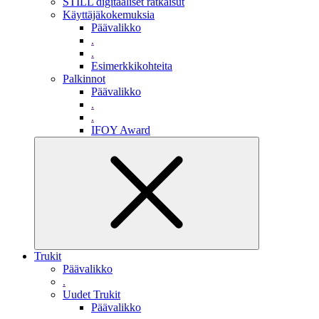
STILL digitaaliset ratkaisut
Käyttäjäkokemuksia
Päävalikko
.
.
Esimerkkikohteita
Palkinnot
Päävalikko
.
.
IFOY Award
Trukit
Päävalikko
.
Uudet Trukit
Päävalikko