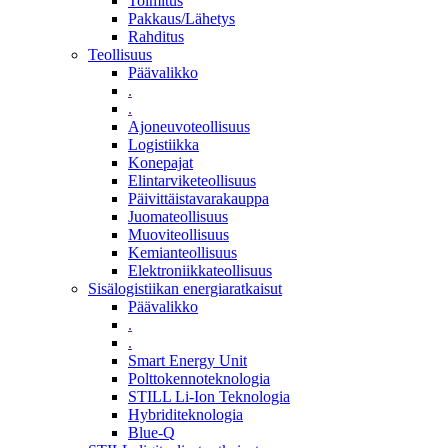
Toimitus
Pakkaus/Lähetys
Rahditus
Teollisuus
Päävalikko
.
.
Ajoneuvoteollisuus
Logistiikka
Konepajat
Elintarviketeollisuus
Päivittäistavarakauppa
Juomateollisuus
Muoviteollisuus
Kemianteollisuus
Elektroniikkateollisuus
Sisälogistiikan energiaratkaisut
Päävalikko
.
.
Smart Energy Unit
Polttokennoteknologia
STILL Li-Ion Teknologia
Hybriditeknologia
Blue-Q