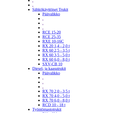
.
.
Sähkökäyttöiset Trukit
Päävalikko
.
.
.
RCE 15-20
RCE 25-35
RXE 10-16C
RX 20 1,4 - 2,0 t
RX 60 2,5 - 3,5 t
RX 60 3,5 - 5,0 t
RX 60 6,0 - 8,0 t
SXV-CB 10
Diesel- ja kaasutrukit
Päävalikko
.
.
.
RX 70 2,0 - 3,5 t
RX 70 4,0 - 5,0 t
RX 70 6,0 - 8,0 t
RCD 10 - 18 t
Työntömastotrukit