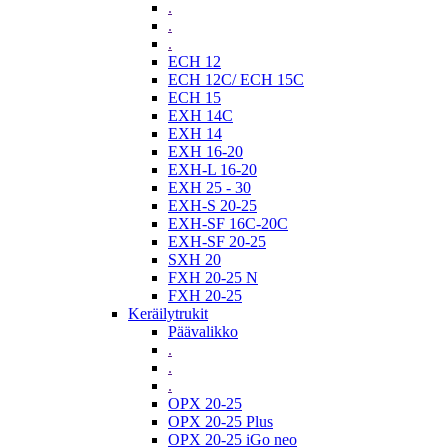
.
.
.
ECH 12
ECH 12C/ ECH 15C
ECH 15
EXH 14C
EXH 14
EXH 16-20
EXH-L 16-20
EXH 25 - 30
EXH-S 20-25
EXH-SF 16C-20C
EXH-SF 20-25
SXH 20
FXH 20-25 N
FXH 20-25
Keräilytrukit
Päävalikko
.
.
.
OPX 20-25
OPX 20-25 Plus
OPX 20-25 iGo neo