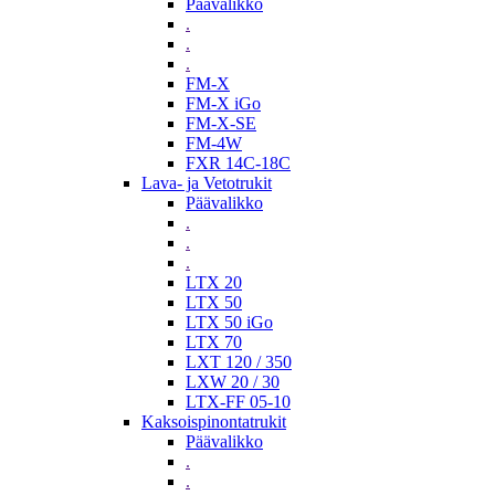
Päävalikko
.
.
.
FM-X
FM-X iGo
FM-X-SE
FM-4W
FXR 14C-18C
Lava- ja Vetotrukit
Päävalikko
.
.
.
LTX 20
LTX 50
LTX 50 iGo
LTX 70
LXT 120 / 350
LXW 20 / 30
LTX-FF 05-10
Kaksoispinontatrukit
Päävalikko
.
.