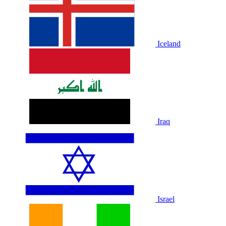
Iceland
Iraq
Israel