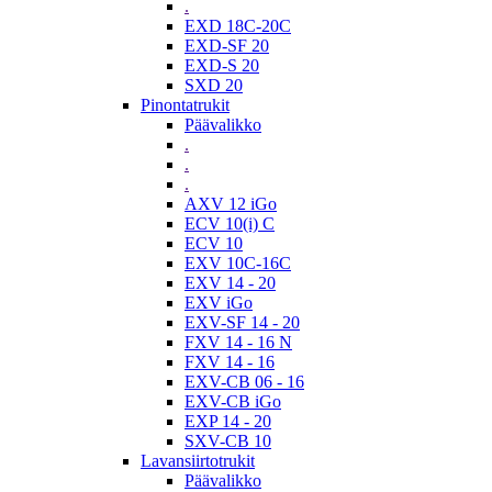
.
EXD 18C-20C
EXD-SF 20
EXD-S 20
SXD 20
Pinontatrukit
Päävalikko
.
.
.
AXV 12 iGo
ECV 10(i) C
ECV 10
EXV 10C-16C
EXV 14 - 20
EXV iGo
EXV-SF 14 - 20
FXV 14 - 16 N
FXV 14 - 16
EXV-CB 06 - 16
EXV-CB iGo
EXP 14 - 20
SXV-CB 10
Lavansiirtotrukit
Päävalikko