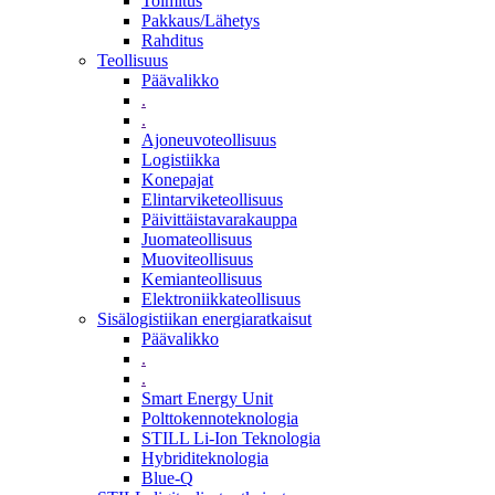
Toimitus
Pakkaus/Lähetys
Rahditus
Teollisuus
Päävalikko
.
.
Ajoneuvoteollisuus
Logistiikka
Konepajat
Elintarviketeollisuus
Päivittäistavarakauppa
Juomateollisuus
Muoviteollisuus
Kemianteollisuus
Elektroniikkateollisuus
Sisälogistiikan energiaratkaisut
Päävalikko
.
.
Smart Energy Unit
Polttokennoteknologia
STILL Li-Ion Teknologia
Hybriditeknologia
Blue-Q