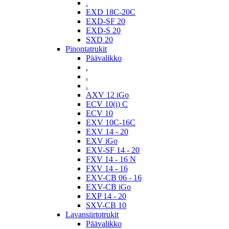
.
EXD 18C-20C
EXD-SF 20
EXD-S 20
SXD 20
Pinontatrukit
Päävalikko
.
.
.
AXV 12 iGo
ECV 10(i) C
ECV 10
EXV 10C-16C
EXV 14 - 20
EXV iGo
EXV-SF 14 - 20
FXV 14 - 16 N
FXV 14 - 16
EXV-CB 06 - 16
EXV-CB iGo
EXP 14 - 20
SXV-CB 10
Lavansiirtotrukit
Päävalikko