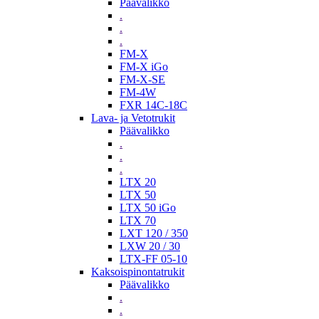
Päävalikko
.
.
.
FM-X
FM-X iGo
FM-X-SE
FM-4W
FXR 14C-18C
Lava- ja Vetotrukit
Päävalikko
.
.
.
LTX 20
LTX 50
LTX 50 iGo
LTX 70
LXT 120 / 350
LXW 20 / 30
LTX-FF 05-10
Kaksoispinontatrukit
Päävalikko
.
.