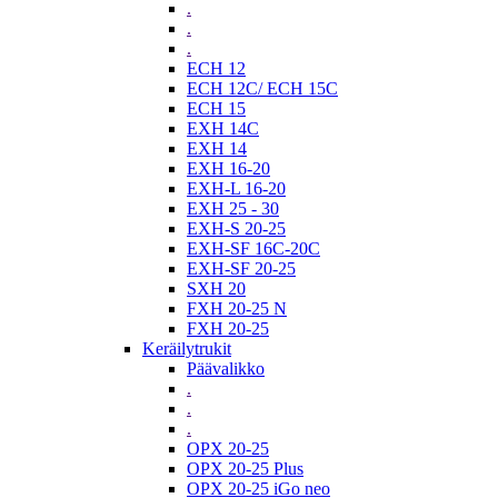
.
.
.
ECH 12
ECH 12C/ ECH 15C
ECH 15
EXH 14C
EXH 14
EXH 16-20
EXH-L 16-20
EXH 25 - 30
EXH-S 20-25
EXH-SF 16C-20C
EXH-SF 20-25
SXH 20
FXH 20-25 N
FXH 20-25
Keräilytrukit
Päävalikko
.
.
.
OPX 20-25
OPX 20-25 Plus
OPX 20-25 iGo neo