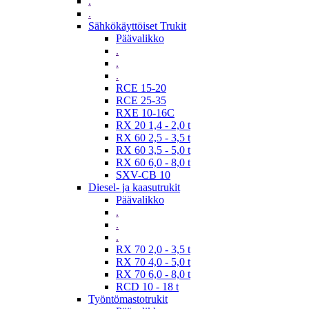
.
.
Sähkökäyttöiset Trukit
Päävalikko
.
.
.
RCE 15-20
RCE 25-35
RXE 10-16C
RX 20 1,4 - 2,0 t
RX 60 2,5 - 3,5 t
RX 60 3,5 - 5,0 t
RX 60 6,0 - 8,0 t
SXV-CB 10
Diesel- ja kaasutrukit
Päävalikko
.
.
.
RX 70 2,0 - 3,5 t
RX 70 4,0 - 5,0 t
RX 70 6,0 - 8,0 t
RCD 10 - 18 t
Työntömastotrukit