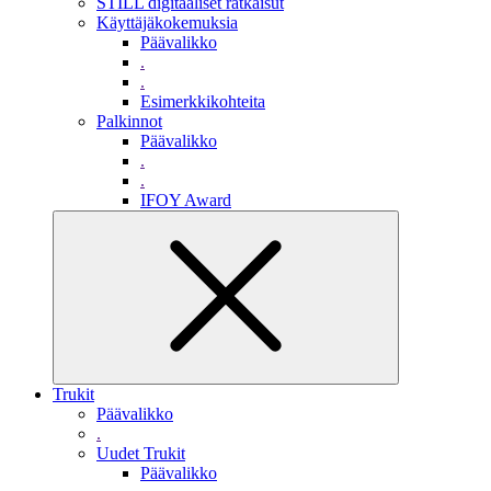
STILL digitaaliset ratkaisut
Käyttäjäkokemuksia
Päävalikko
.
.
Esimerkkikohteita
Palkinnot
Päävalikko
.
.
IFOY Award
Trukit
Päävalikko
.
Uudet Trukit
Päävalikko