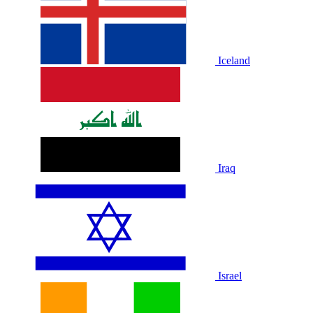
Iceland
Iraq
Israel