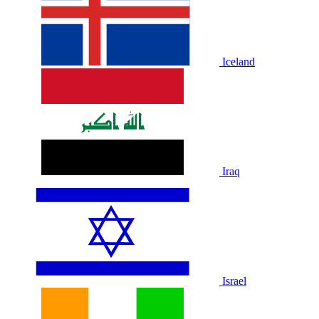
Iceland
Iraq
Israel