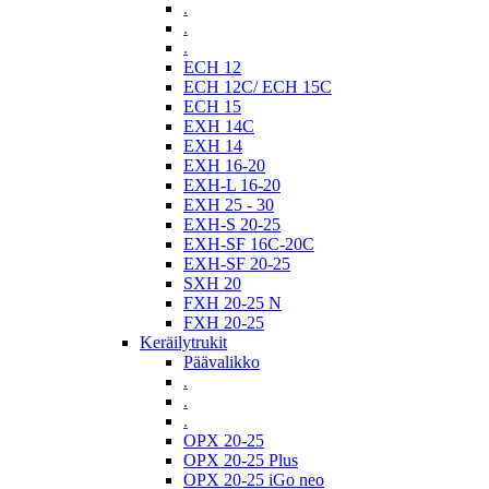
.
.
.
ECH 12
ECH 12C/ ECH 15C
ECH 15
EXH 14C
EXH 14
EXH 16-20
EXH-L 16-20
EXH 25 - 30
EXH-S 20-25
EXH-SF 16C-20C
EXH-SF 20-25
SXH 20
FXH 20-25 N
FXH 20-25
Keräilytrukit
Päävalikko
.
.
.
OPX 20-25
OPX 20-25 Plus
OPX 20-25 iGo neo