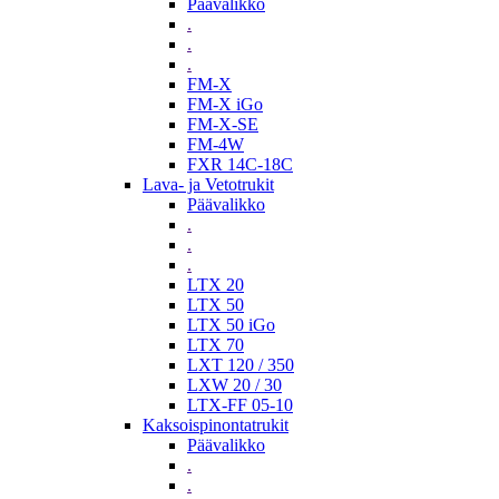
Päävalikko
.
.
.
FM-X
FM-X iGo
FM-X-SE
FM-4W
FXR 14C-18C
Lava- ja Vetotrukit
Päävalikko
.
.
.
LTX 20
LTX 50
LTX 50 iGo
LTX 70
LXT 120 / 350
LXW 20 / 30
LTX-FF 05-10
Kaksoispinontatrukit
Päävalikko
.
.