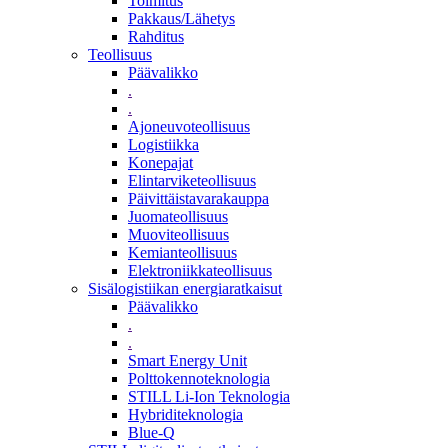
Toimitus
Pakkaus/Lähetys
Rahditus
Teollisuus
Päävalikko
.
.
Ajoneuvoteollisuus
Logistiikka
Konepajat
Elintarviketeollisuus
Päivittäistavarakauppa
Juomateollisuus
Muoviteollisuus
Kemianteollisuus
Elektroniikkateollisuus
Sisälogistiikan energiaratkaisut
Päävalikko
.
.
Smart Energy Unit
Polttokennoteknologia
STILL Li-Ion Teknologia
Hybriditeknologia
Blue-Q