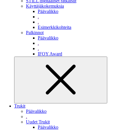
STILL digitaaliset ratkaisut
Käyttäjäkokemuksia
Päävalikko
.
.
Esimerkkikohteita
Palkinnot
Päävalikko
.
.
IFOY Award
Trukit
Päävalikko
.
Uudet Trukit
Päävalikko