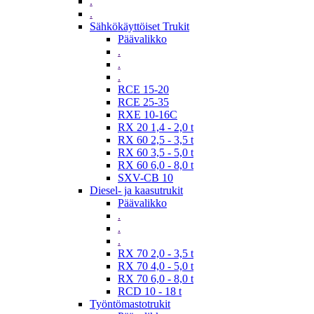
.
.
Sähkökäyttöiset Trukit
Päävalikko
.
.
.
RCE 15-20
RCE 25-35
RXE 10-16C
RX 20 1,4 - 2,0 t
RX 60 2,5 - 3,5 t
RX 60 3,5 - 5,0 t
RX 60 6,0 - 8,0 t
SXV-CB 10
Diesel- ja kaasutrukit
Päävalikko
.
.
.
RX 70 2,0 - 3,5 t
RX 70 4,0 - 5,0 t
RX 70 6,0 - 8,0 t
RCD 10 - 18 t
Työntömastotrukit