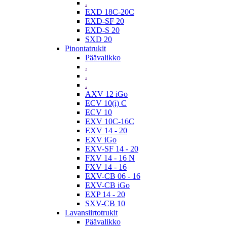
.
EXD 18C-20C
EXD-SF 20
EXD-S 20
SXD 20
Pinontatrukit
Päävalikko
.
.
.
AXV 12 iGo
ECV 10(i) C
ECV 10
EXV 10C-16C
EXV 14 - 20
EXV iGo
EXV-SF 14 - 20
FXV 14 - 16 N
FXV 14 - 16
EXV-CB 06 - 16
EXV-CB iGo
EXP 14 - 20
SXV-CB 10
Lavansiirtotrukit
Päävalikko