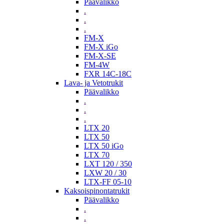
Päävalikko
.
.
.
FM-X
FM-X iGo
FM-X-SE
FM-4W
FXR 14C-18C
Lava- ja Vetotrukit
Päävalikko
.
.
.
LTX 20
LTX 50
LTX 50 iGo
LTX 70
LXT 120 / 350
LXW 20 / 30
LTX-FF 05-10
Kaksoispinontatrukit
Päävalikko
.
.