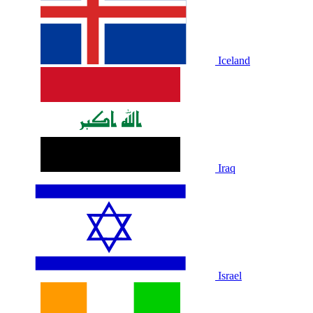
Iceland
Iraq
Israel