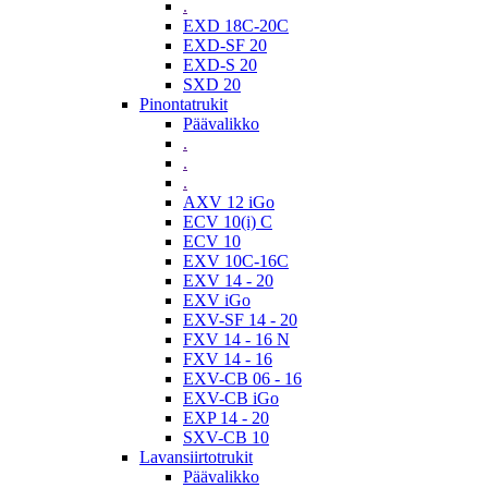
.
EXD 18C-20C
EXD-SF 20
EXD-S 20
SXD 20
Pinontatrukit
Päävalikko
.
.
.
AXV 12 iGo
ECV 10(i) C
ECV 10
EXV 10C-16C
EXV 14 - 20
EXV iGo
EXV-SF 14 - 20
FXV 14 - 16 N
FXV 14 - 16
EXV-CB 06 - 16
EXV-CB iGo
EXP 14 - 20
SXV-CB 10
Lavansiirtotrukit
Päävalikko