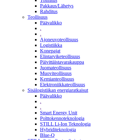
Toimitus
Pakkaus/Lähetys
Rahditus
Teollisuus
Päävalikko
.
.
Ajoneuvoteollisuus
Logistiikka
Konepajat
Elintarviketeollisuus
Päivittäistavarakauppa
Juomateollisuus
Muoviteollisuus
Kemianteollisuus
Elektroniikkateollisuus
Sisälogistiikan energiaratkaisut
Päävalikko
.
.
Smart Energy Unit
Polttokennoteknologia
STILL Li-Ion Teknologia
Hybriditeknologia
Blue-Q