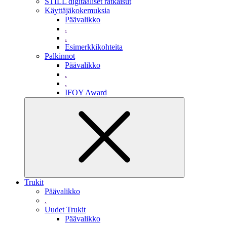
STILL digitaaliset ratkaisut
Käyttäjäkokemuksia
Päävalikko
.
.
Esimerkkikohteita
Palkinnot
Päävalikko
.
.
IFOY Award
Trukit
Päävalikko
.
Uudet Trukit
Päävalikko