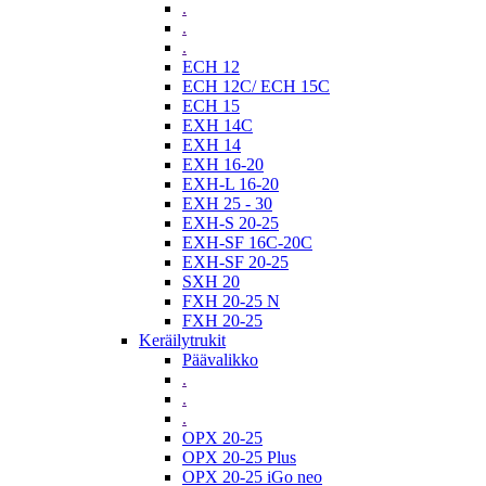
.
.
.
ECH 12
ECH 12C/ ECH 15C
ECH 15
EXH 14C
EXH 14
EXH 16-20
EXH-L 16-20
EXH 25 - 30
EXH-S 20-25
EXH-SF 16C-20C
EXH-SF 20-25
SXH 20
FXH 20-25 N
FXH 20-25
Keräilytrukit
Päävalikko
.
.
.
OPX 20-25
OPX 20-25 Plus
OPX 20-25 iGo neo