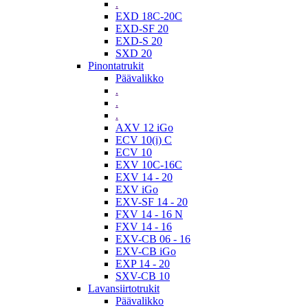
.
EXD 18C-20C
EXD-SF 20
EXD-S 20
SXD 20
Pinontatrukit
Päävalikko
.
.
.
AXV 12 iGo
ECV 10(i) C
ECV 10
EXV 10C-16C
EXV 14 - 20
EXV iGo
EXV-SF 14 - 20
FXV 14 - 16 N
FXV 14 - 16
EXV-CB 06 - 16
EXV-CB iGo
EXP 14 - 20
SXV-CB 10
Lavansiirtotrukit
Päävalikko