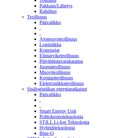
Toimitus
Pakkaus/Lähetys
Rahditus
Teollisuus
Päävalikko
.
.
Ajoneuvoteollisuus
Logistiikka
Konepajat
Elintarviketeollisuus
Päivittäistavarakauppa
Juomateollisuus
Muoviteollisuus
Kemianteollisuus
Elektroniikkateollisuus
Sisälogistiikan energiaratkaisut
Päävalikko
.
.
Smart Energy Unit
Polttokennoteknologia
STILL Li-Ion Teknologia
Hybriditeknologia
Blue-Q