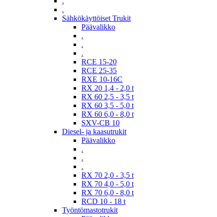
.
.
Sähkökäyttöiset Trukit
Päävalikko
.
.
.
RCE 15-20
RCE 25-35
RXE 10-16C
RX 20 1,4 - 2,0 t
RX 60 2,5 - 3,5 t
RX 60 3,5 - 5,0 t
RX 60 6,0 - 8,0 t
SXV-CB 10
Diesel- ja kaasutrukit
Päävalikko
.
.
.
RX 70 2,0 - 3,5 t
RX 70 4,0 - 5,0 t
RX 70 6,0 - 8,0 t
RCD 10 - 18 t
Työntömastotrukit