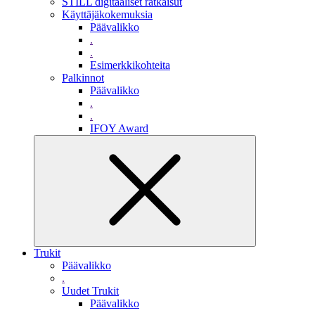
STILL digitaaliset ratkaisut
Käyttäjäkokemuksia
Päävalikko
.
.
Esimerkkikohteita
Palkinnot
Päävalikko
.
.
IFOY Award
Trukit
Päävalikko
.
Uudet Trukit
Päävalikko