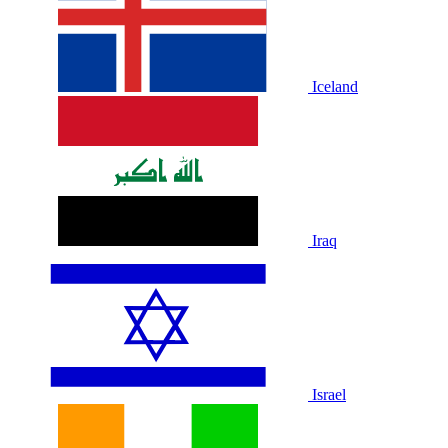
Iceland
Iraq
Israel