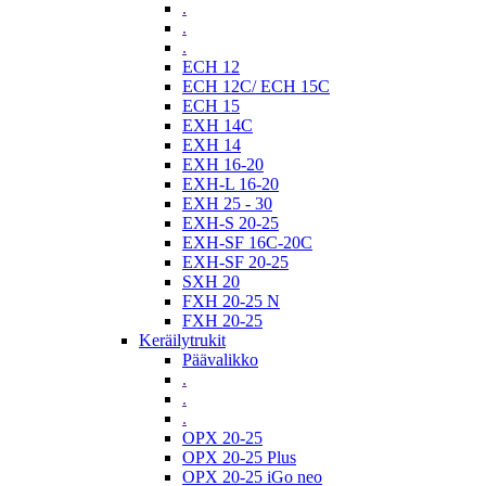
.
.
.
ECH 12
ECH 12C/ ECH 15C
ECH 15
EXH 14C
EXH 14
EXH 16-20
EXH-L 16-20
EXH 25 - 30
EXH-S 20-25
EXH-SF 16C-20C
EXH-SF 20-25
SXH 20
FXH 20-25 N
FXH 20-25
Keräilytrukit
Päävalikko
.
.
.
OPX 20-25
OPX 20-25 Plus
OPX 20-25 iGo neo