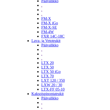
Päävalikko
.
.
.
FM-X
FM-X iGo
FM-X-SE
FM-4W
FXR 14C-18C
Lava- ja Vetotrukit
Päävalikko
.
.
.
LTX 20
LTX 50
LTX 50 iGo
LTX 70
LXT 120 / 350
LXW 20 / 30
LTX-FF 05-10
Kaksoispinontatrukit
Päävalikko
.
.