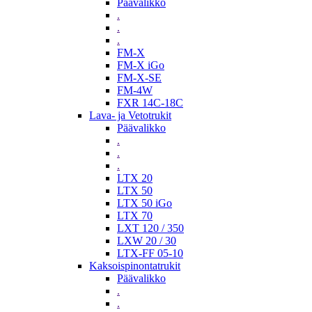
Päävalikko
.
.
.
FM-X
FM-X iGo
FM-X-SE
FM-4W
FXR 14C-18C
Lava- ja Vetotrukit
Päävalikko
.
.
.
LTX 20
LTX 50
LTX 50 iGo
LTX 70
LXT 120 / 350
LXW 20 / 30
LTX-FF 05-10
Kaksoispinontatrukit
Päävalikko
.
.