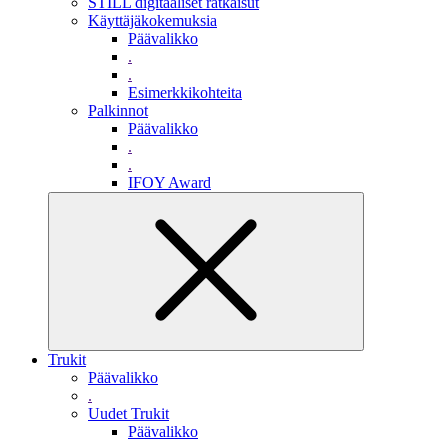
STILL digitaaliset ratkaisut
Käyttäjäkokemuksia
Päävalikko
.
.
Esimerkkikohteita
Palkinnot
Päävalikko
.
.
IFOY Award
Trukit
Päävalikko
.
Uudet Trukit
Päävalikko