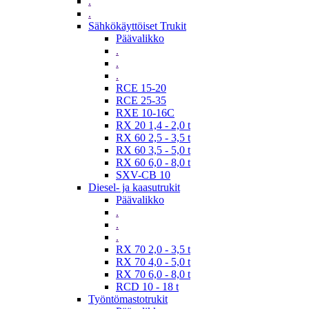
.
.
Sähkökäyttöiset Trukit
Päävalikko
.
.
.
RCE 15-20
RCE 25-35
RXE 10-16C
RX 20 1,4 - 2,0 t
RX 60 2,5 - 3,5 t
RX 60 3,5 - 5,0 t
RX 60 6,0 - 8,0 t
SXV-CB 10
Diesel- ja kaasutrukit
Päävalikko
.
.
.
RX 70 2,0 - 3,5 t
RX 70 4,0 - 5,0 t
RX 70 6,0 - 8,0 t
RCD 10 - 18 t
Työntömastotrukit