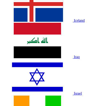
Iceland
Iraq
Israel