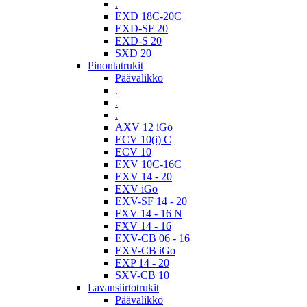
.
EXD 18C-20C
EXD-SF 20
EXD-S 20
SXD 20
Pinontatrukit
Päävalikko
.
.
.
AXV 12 iGo
ECV 10(i) C
ECV 10
EXV 10C-16C
EXV 14 - 20
EXV iGo
EXV-SF 14 - 20
FXV 14 - 16 N
FXV 14 - 16
EXV-CB 06 - 16
EXV-CB iGo
EXP 14 - 20
SXV-CB 10
Lavansiirtotrukit
Päävalikko