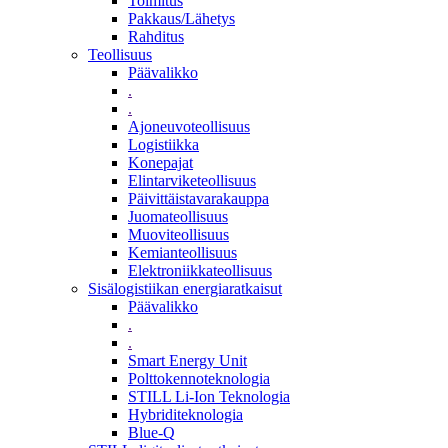
Toimitus
Pakkaus/Lähetys
Rahditus
Teollisuus
Päävalikko
.
.
Ajoneuvoteollisuus
Logistiikka
Konepajat
Elintarviketeollisuus
Päivittäistavarakauppa
Juomateollisuus
Muoviteollisuus
Kemianteollisuus
Elektroniikkateollisuus
Sisälogistiikan energiaratkaisut
Päävalikko
.
.
Smart Energy Unit
Polttokennoteknologia
STILL Li-Ion Teknologia
Hybriditeknologia
Blue-Q