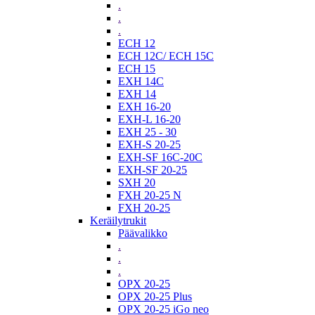
.
.
.
ECH 12
ECH 12C/ ECH 15C
ECH 15
EXH 14C
EXH 14
EXH 16-20
EXH-L 16-20
EXH 25 - 30
EXH-S 20-25
EXH-SF 16C-20C
EXH-SF 20-25
SXH 20
FXH 20-25 N
FXH 20-25
Keräilytrukit
Päävalikko
.
.
.
OPX 20-25
OPX 20-25 Plus
OPX 20-25 iGo neo