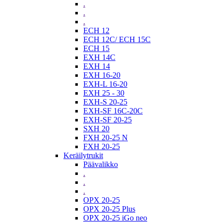
.
.
.
ECH 12
ECH 12C/ ECH 15C
ECH 15
EXH 14C
EXH 14
EXH 16-20
EXH-L 16-20
EXH 25 - 30
EXH-S 20-25
EXH-SF 16C-20C
EXH-SF 20-25
SXH 20
FXH 20-25 N
FXH 20-25
Keräilytrukit
Päävalikko
.
.
.
OPX 20-25
OPX 20-25 Plus
OPX 20-25 iGo neo