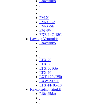
Päävalikko
.
.
.
FM-X
FM-X iGo
FM-X-SE
FM-4W
FXR 14C-18C
Lava- ja Vetotrukit
Päävalikko
.
.
.
LTX 20
LTX 50
LTX 50 iGo
LTX 70
LXT 120 / 350
LXW 20 / 30
LTX-FF 05-10
Kaksoispinontatrukit
Päävalikko
.
.