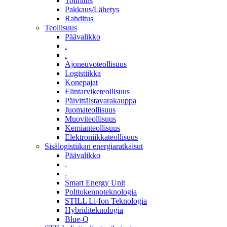
Toimitus
Pakkaus/Lähetys
Rahditus
Teollisuus
Päävalikko
.
.
Ajoneuvoteollisuus
Logistiikka
Konepajat
Elintarviketeollisuus
Päivittäistavarakauppa
Juomateollisuus
Muoviteollisuus
Kemianteollisuus
Elektroniikkateollisuus
Sisälogistiikan energiaratkaisut
Päävalikko
.
.
Smart Energy Unit
Polttokennoteknologia
STILL Li-Ion Teknologia
Hybriditeknologia
Blue-Q