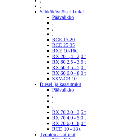
.
.
Sähkökäyttöiset Trukit
Päävalikko
.
.
.
RCE 15-20
RCE 25-35
RXE 10-16C
RX 20 1,4 - 2,0 t
RX 60 2,5 - 3,5 t
RX 60 3,5 - 5,0 t
RX 60 6,0 - 8,0 t
SXV-CB 10
Diesel- ja kaasutrukit
Päävalikko
.
.
.
RX 70 2,0 - 3,5 t
RX 70 4,0 - 5,0 t
RX 70 6,0 - 8,0 t
RCD 10 - 18 t
Työntömastotrukit