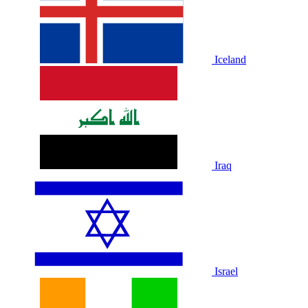
Iceland
Iraq
Israel