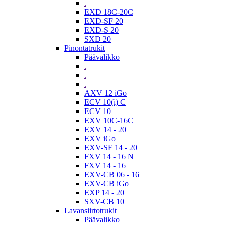
.
EXD 18C-20C
EXD-SF 20
EXD-S 20
SXD 20
Pinontatrukit
Päävalikko
.
.
.
AXV 12 iGo
ECV 10(i) C
ECV 10
EXV 10C-16C
EXV 14 - 20
EXV iGo
EXV-SF 14 - 20
FXV 14 - 16 N
FXV 14 - 16
EXV-CB 06 - 16
EXV-CB iGo
EXP 14 - 20
SXV-CB 10
Lavansiirtotrukit
Päävalikko