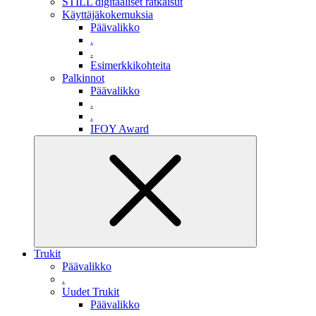
STILL digitaaliset ratkaisut
Käyttäjäkokemuksia
Päävalikko
.
.
Esimerkkikohteita
Palkinnot
Päävalikko
.
.
IFOY Award
Trukit
Päävalikko
.
Uudet Trukit
Päävalikko