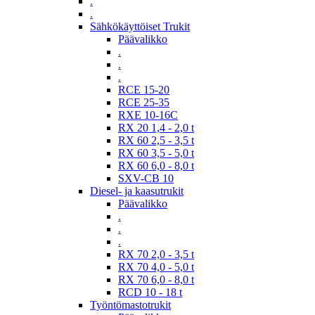
.
.
Sähkökäyttöiset Trukit
Päävalikko
.
.
.
RCE 15-20
RCE 25-35
RXE 10-16C
RX 20 1,4 - 2,0 t
RX 60 2,5 - 3,5 t
RX 60 3,5 - 5,0 t
RX 60 6,0 - 8,0 t
SXV-CB 10
Diesel- ja kaasutrukit
Päävalikko
.
.
.
RX 70 2,0 - 3,5 t
RX 70 4,0 - 5,0 t
RX 70 6,0 - 8,0 t
RCD 10 - 18 t
Työntömastotrukit