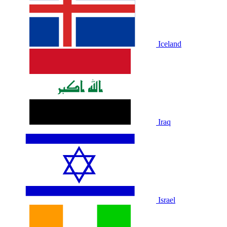
Iceland
Iraq
Israel