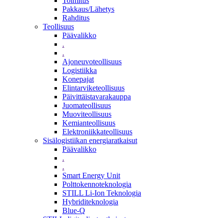
Toimitus
Pakkaus/Lähetys
Rahditus
Teollisuus
Päävalikko
.
.
Ajoneuvoteollisuus
Logistiikka
Konepajat
Elintarviketeollisuus
Päivittäistavarakauppa
Juomateollisuus
Muoviteollisuus
Kemianteollisuus
Elektroniikkateollisuus
Sisälogistiikan energiaratkaisut
Päävalikko
.
.
Smart Energy Unit
Polttokennoteknologia
STILL Li-Ion Teknologia
Hybriditeknologia
Blue-Q