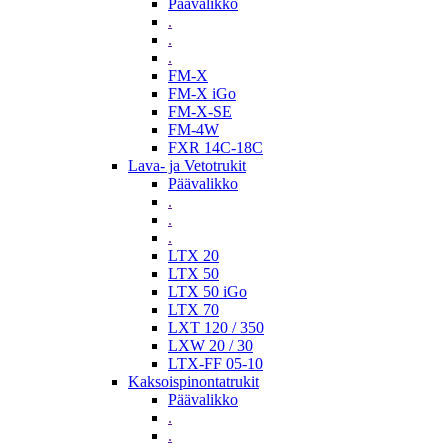
Päävalikko
.
.
.
FM-X
FM-X iGo
FM-X-SE
FM-4W
FXR 14C-18C
Lava- ja Vetotrukit
Päävalikko
.
.
.
LTX 20
LTX 50
LTX 50 iGo
LTX 70
LXT 120 / 350
LXW 20 / 30
LTX-FF 05-10
Kaksoispinontatrukit
Päävalikko
.
.