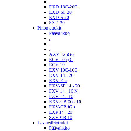
.
EXD 18C-20C
EXD-SF 20
EXD-S 20
SXD 20
Pinontatrukit
Päävalikko
.
.
.
AXV 12 iGo
ECV 10(i) C
ECV 10
EXV 10C-16C
EXV 14 - 20
EXV iGo
EXV-SF 14 - 20
FXV 14 - 16 N
FXV 14 - 16
EXV-CB 06 - 16
EXV-CB iGo
EXP 14 - 20
SXV-CB 10
Lavansiirtotrukit
Päävalikko