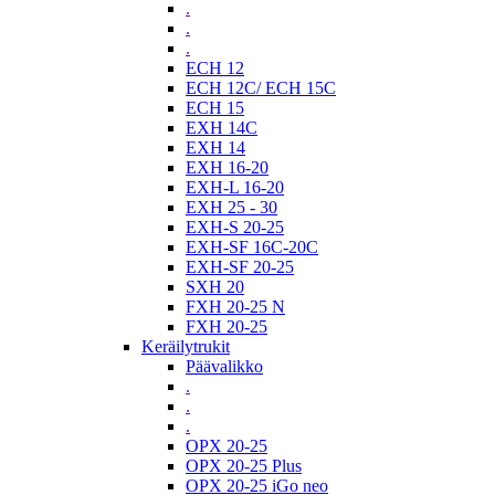
.
.
.
ECH 12
ECH 12C/ ECH 15C
ECH 15
EXH 14C
EXH 14
EXH 16-20
EXH-L 16-20
EXH 25 - 30
EXH-S 20-25
EXH-SF 16C-20C
EXH-SF 20-25
SXH 20
FXH 20-25 N
FXH 20-25
Keräilytrukit
Päävalikko
.
.
.
OPX 20-25
OPX 20-25 Plus
OPX 20-25 iGo neo