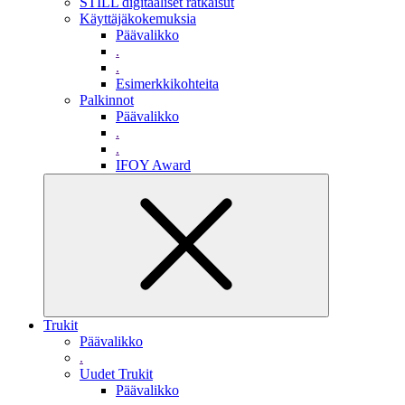
STILL digitaaliset ratkaisut
Käyttäjäkokemuksia
Päävalikko
.
.
Esimerkkikohteita
Palkinnot
Päävalikko
.
.
IFOY Award
Trukit
Päävalikko
.
Uudet Trukit
Päävalikko