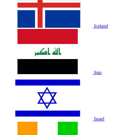
Iceland
Iraq
Israel