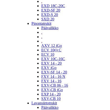
.
EXD 18C-20C
EXD-SF 20
EXD-S 20
SXD 20
Pinontatrukit
Päävalikko
.
.
.
AXV 12 iGo
ECV 10(i) C
ECV 10
EXV 10C-16C
EXV 14 - 20
EXV iGo
EXV-SF 14 - 20
FXV 14 - 16 N
FXV 14 - 16
EXV-CB 06 - 16
EXV-CB iGo
EXP 14 - 20
SXV-CB 10
Lavansiirtotrukit
Päävalikko