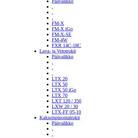
Päävalikko
.
.
.
FM-X
FM-X iGo
FM-X-SE
FM-4W
FXR 14C-18C
Lava- ja Vetotrukit
Päävalikko
.
.
.
LTX 20
LTX 50
LTX 50 iGo
LTX 70
LXT 120 / 350
LXW 20 / 30
LTX-FF 05-10
Kaksoispinontatrukit
Päävalikko
.
.