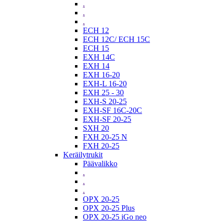
.
.
.
ECH 12
ECH 12C/ ECH 15C
ECH 15
EXH 14C
EXH 14
EXH 16-20
EXH-L 16-20
EXH 25 - 30
EXH-S 20-25
EXH-SF 16C-20C
EXH-SF 20-25
SXH 20
FXH 20-25 N
FXH 20-25
Keräilytrukit
Päävalikko
.
.
.
OPX 20-25
OPX 20-25 Plus
OPX 20-25 iGo neo