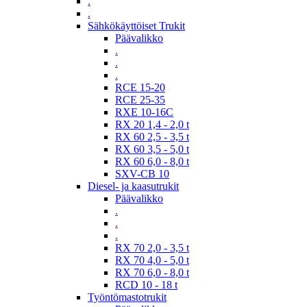
.
.
Sähkökäyttöiset Trukit
Päävalikko
.
.
.
RCE 15-20
RCE 25-35
RXE 10-16C
RX 20 1,4 - 2,0 t
RX 60 2,5 - 3,5 t
RX 60 3,5 - 5,0 t
RX 60 6,0 - 8,0 t
SXV-CB 10
Diesel- ja kaasutrukit
Päävalikko
.
.
.
RX 70 2,0 - 3,5 t
RX 70 4,0 - 5,0 t
RX 70 6,0 - 8,0 t
RCD 10 - 18 t
Työntömastotrukit