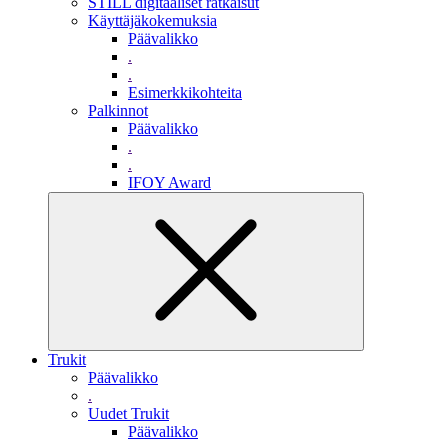
STILL digitaaliset ratkaisut
Käyttäjäkokemuksia
Päävalikko
.
.
Esimerkkikohteita
Palkinnot
Päävalikko
.
.
IFOY Award
Trukit
Päävalikko
.
Uudet Trukit
Päävalikko