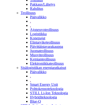
Toimitus
Pakkaus/Lähetys
Rahditus
Teollisuus
Päävalikko
.
.
Ajoneuvoteollisuus
Logistiikka
Konepajat
Elintarviketeollisuus
Päivittäistavarakauppa
Juomateollisuus
Muoviteollisuus
Kemianteollisuus
Elektroniikkateollisuus
Sisälogistiikan energiaratkaisut
Päävalikko
.
.
Smart Energy Unit
Polttokennoteknologia
STILL Li-Ion Teknologia
Hybriditeknologia
Blue-Q