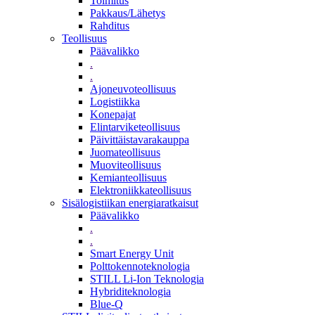
Toimitus
Pakkaus/Lähetys
Rahditus
Teollisuus
Päävalikko
.
.
Ajoneuvoteollisuus
Logistiikka
Konepajat
Elintarviketeollisuus
Päivittäistavarakauppa
Juomateollisuus
Muoviteollisuus
Kemianteollisuus
Elektroniikkateollisuus
Sisälogistiikan energiaratkaisut
Päävalikko
.
.
Smart Energy Unit
Polttokennoteknologia
STILL Li-Ion Teknologia
Hybriditeknologia
Blue-Q