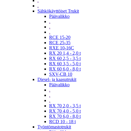
.
.
Sähkökäyttöiset Trukit
Päävalikko
.
.
.
RCE 15-20
RCE 25-35
RXE 10-16C
RX 20 1,4 - 2,0 t
RX 60 2,5 - 3,5 t
RX 60 3,5 - 5,0 t
RX 60 6,0 - 8,0 t
SXV-CB 10
Diesel- ja kaasutrukit
Päävalikko
.
.
.
RX 70 2,0 - 3,5 t
RX 70 4,0 - 5,0 t
RX 70 6,0 - 8,0 t
RCD 10 - 18 t
Työntömastotrukit