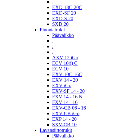
.
EXD 18C-20C
EXD-SF 20
EXD-S 20
SXD 20
Pinontatrukit
Päävalikko
.
.
.
AXV 12 iGo
ECV 10(i) C
ECV 10
EXV 10C-16C
EXV 14 - 20
EXV iGo
EXV-SF 14 - 20
FXV 14 - 16 N
FXV 14 - 16
EXV-CB 06 - 16
EXV-CB iGo
EXP 14 - 20
SXV-CB 10
Lavansiirtotrukit
Päävalikko