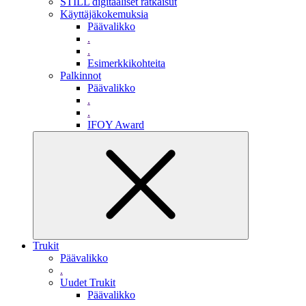
STILL digitaaliset ratkaisut
Käyttäjäkokemuksia
Päävalikko
.
.
Esimerkkikohteita
Palkinnot
Päävalikko
.
.
IFOY Award
Trukit
Päävalikko
.
Uudet Trukit
Päävalikko