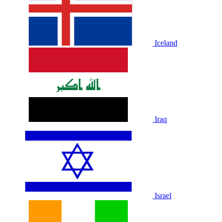
Iceland
Iraq
Israel