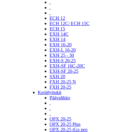
.
.
.
ECH 12
ECH 12C/ ECH 15C
ECH 15
EXH 14C
EXH 14
EXH 16-20
EXH-L 16-20
EXH 25 - 30
EXH-S 20-25
EXH-SF 16C-20C
EXH-SF 20-25
SXH 20
FXH 20-25 N
FXH 20-25
Keräilytrukit
Päävalikko
.
.
.
OPX 20-25
OPX 20-25 Plus
OPX 20-25 iGo neo