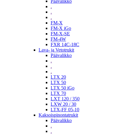
Päävalikko
.
.
.
FM-X
FM-X iGo
FM-X-SE
FM-4W
FXR 14C-18C
Lava- ja Vetotrukit
Päävalikko
.
.
.
LTX 20
LTX 50
LTX 50 iGo
LTX 70
LXT 120 / 350
LXW 20 / 30
LTX-FF 05-10
Kaksoispinontatrukit
Päävalikko
.
.