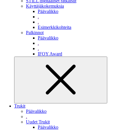
STILL digitaaliset ratkaisut
Käyttäjäkokemuksia
Päävalikko
.
.
Esimerkkikohteita
Palkinnot
Päävalikko
.
.
IFOY Award
Trukit
Päävalikko
.
Uudet Trukit
Päävalikko