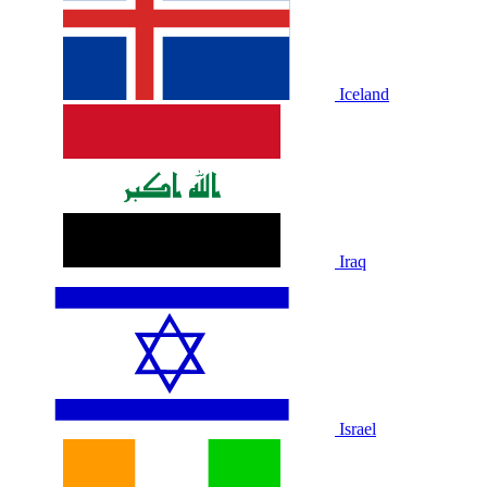
Iceland
Iraq
Israel