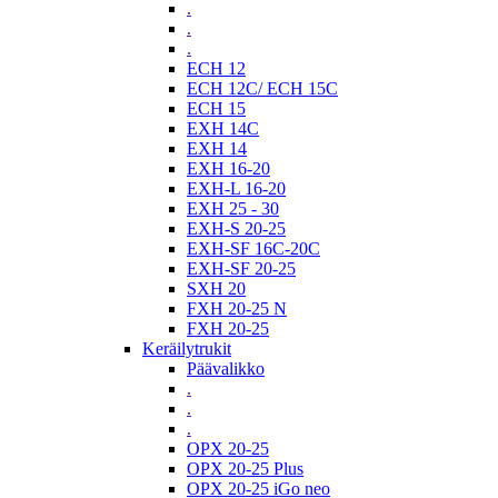
.
.
.
ECH 12
ECH 12C/ ECH 15C
ECH 15
EXH 14C
EXH 14
EXH 16-20
EXH-L 16-20
EXH 25 - 30
EXH-S 20-25
EXH-SF 16C-20C
EXH-SF 20-25
SXH 20
FXH 20-25 N
FXH 20-25
Keräilytrukit
Päävalikko
.
.
.
OPX 20-25
OPX 20-25 Plus
OPX 20-25 iGo neo