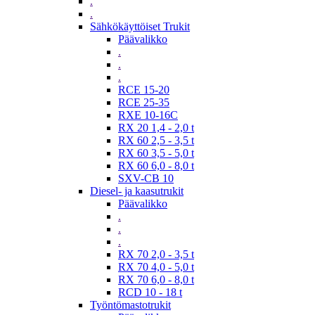
.
.
Sähkökäyttöiset Trukit
Päävalikko
.
.
.
RCE 15-20
RCE 25-35
RXE 10-16C
RX 20 1,4 - 2,0 t
RX 60 2,5 - 3,5 t
RX 60 3,5 - 5,0 t
RX 60 6,0 - 8,0 t
SXV-CB 10
Diesel- ja kaasutrukit
Päävalikko
.
.
.
RX 70 2,0 - 3,5 t
RX 70 4,0 - 5,0 t
RX 70 6,0 - 8,0 t
RCD 10 - 18 t
Työntömastotrukit