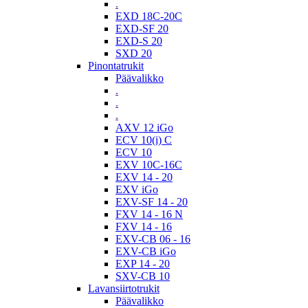
.
EXD 18C-20C
EXD-SF 20
EXD-S 20
SXD 20
Pinontatrukit
Päävalikko
.
.
.
AXV 12 iGo
ECV 10(i) C
ECV 10
EXV 10C-16C
EXV 14 - 20
EXV iGo
EXV-SF 14 - 20
FXV 14 - 16 N
FXV 14 - 16
EXV-CB 06 - 16
EXV-CB iGo
EXP 14 - 20
SXV-CB 10
Lavansiirtotrukit
Päävalikko