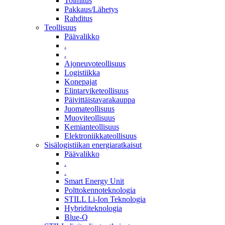
Toimitus
Pakkaus/Lähetys
Rahditus
Teollisuus
Päävalikko
.
.
Ajoneuvoteollisuus
Logistiikka
Konepajat
Elintarviketeollisuus
Päivittäistavarakauppa
Juomateollisuus
Muoviteollisuus
Kemianteollisuus
Elektroniikkateollisuus
Sisälogistiikan energiaratkaisut
Päävalikko
.
.
Smart Energy Unit
Polttokennoteknologia
STILL Li-Ion Teknologia
Hybriditeknologia
Blue-Q