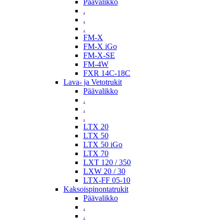
Päävalikko
.
.
.
FM-X
FM-X iGo
FM-X-SE
FM-4W
FXR 14C-18C
Lava- ja Vetotrukit
Päävalikko
.
.
.
LTX 20
LTX 50
LTX 50 iGo
LTX 70
LXT 120 / 350
LXW 20 / 30
LTX-FF 05-10
Kaksoispinontatrukit
Päävalikko
.
.